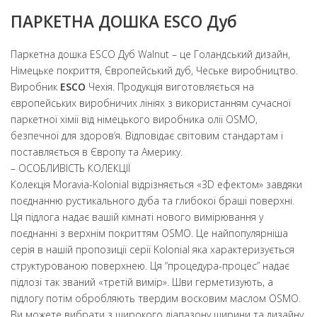
ПАРКЕТНА ДОШКА ESCO Дуб
Паркетна дошка ESCO Дуб Walnut – це Голандський дизайн,
Німецьке покриття, Європейський дуб, Чеське виробництво.
Виробник
ESCO
Чехія. Продукція виготовляється на
європейських виробничих лініях з використанням сучасної
паркетної хімії від німецького виробника олії OSMO,
безпечної для здоров’я. Відповідає світовим стандартам і
поставляється в Європу та Америку.
– ОСОБЛИВІСТЬ КОЛЕКЦІЇ
Колекція Moravia-Kolonial відрізняється «3D ефектом» завдяки
поєднанню рустикального дуба та глибокої браші поверхні.
Ця підлога надає вашій кімнаті нового вимірювання у
поєднанні з верхнім покриттям OSMO. Це найпопулярніша
серія в нашій пропозиції серії Kolonial яка характеризується
структурованою поверхнею. Ця “процедура-процес” надає
підлозі так званий «третій вимір». Шви герметизують, а
підлогу потім обробляють твердим восковим маслом OSMO.
Ви можете вибрати з широкого діапазону ширини та дизайну