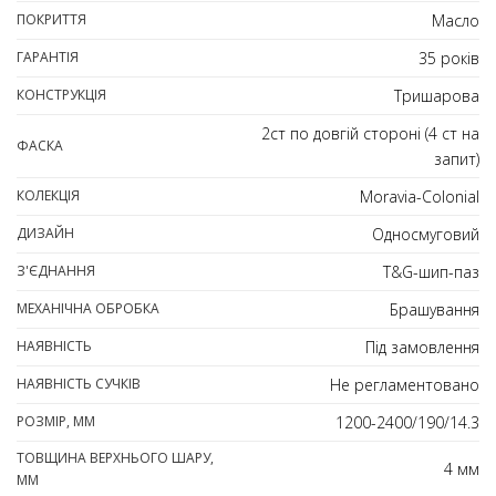
ПОКРИТТЯ
Масло
ГАРАНТІЯ
35 років
КОНСТРУКЦІЯ
Тришарова
2ст по довгій стороні (4 ст на
ФАСКА
запит)
КОЛЕКЦІЯ
Moravia-Colonial
ДИЗАЙН
Односмуговий
З'ЄДНАННЯ
T&G-шип-паз
МЕХАНІЧНА ОБРОБКА
Брашування
НАЯВНІСТЬ
Під замовлення
НАЯВНІСТЬ СУЧКІВ
Не регламентовано
РОЗМІР, ММ
1200-2400/190/14.3
ТОВЩИНА ВЕРХНЬОГО ШАРУ,
4 мм
ММ