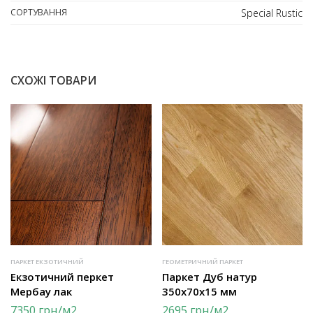
СОРТУВАННЯ
Special Rustic
СХОЖІ ТОВАРИ
ПАРКЕТ ЕКЗОТИЧНИЙ
ГЕОМЕТРИЧНИЙ ПАРКЕТ
Екзотичний перкет
Паркет Дуб натур
Мербау лак
350х70х15 мм
7350
грн
/м2
2695
грн
/м2