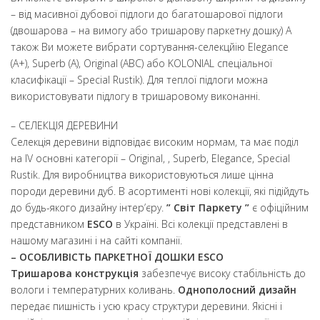
– від масивної дубової підлоги до багатошарової підлоги
(двошарова – на вимогу або тришарову паркетну дошку) А
також Ви можете вибрати сортування-селекцйію Elegance
(A+), Superb (A), Original (ABC) або KOLONIAL спеціальної
класифікації – Special Rustik). Для теплої підлоги можна
використовувати підлогу в тришаровому виконанні.
– СЕЛЕКЦІЯ ДЕРЕВИНИ
Селекція деревини відповідає високим нормам, та має поділ
на ІV основні категорії – Original, , Superb, Elegance, Special
Rustik. Для виробництва використовуються лише цінна
породи деревини дуб. В асортименті нові колекції, які підійдуть
до будь-якого дизайну інтер’єру.
” Світ Паркету ”
є офіційним
представником
ESCO
в Україні. Всі колекції представлені в
нашому магазині і на сайті компанії.
– ОСОБЛИВІСТЬ ПАРКЕТНОЇ ДОШКИ ESCO
Тришарова конструкція
забезпечує високу стабільність до
вологи і температурних коливань.
Однополосний дизайн
передає пишність і усю красу структури деревини. Якісні і