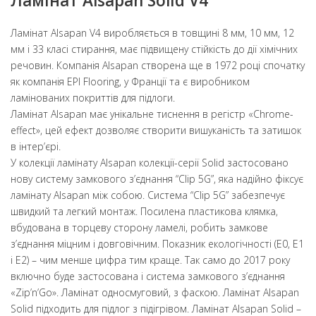
Ламінат Alsapan Solid V4
Ламінат Alsapan V4 виробляється в товщині 8 мм, 10 мм, 12
мм і 33 класі стирання, має підвищену стійкість до дії хімічних
речовин. Компанія Alsapan створена ще в 1972 році спочатку
як компанія EPI Flooring, у Франції та є виробником
ламінованих покриттів для підлоги.
Ламінат Alsapan має унікальне тиснення в регістр «Chrome-
effect», цей ефект дозволяє створити вишуканість та затишок
в інтер’єрі.
У колекції ламінату Alsapan колекції-серії Solid застосовано
нову систему замкового з’єднання “Clip 5G”, яка надійно фіксує
ламінату Alsapan між собою. Система “Clip 5G” забезпечує
швидкий та легкий монтаж. Посилена пластикова клямка,
вбудована в торцеву сторону ламелі, робить замкове
з’єднання міцним і довговічним. Показник екологічності (E0, E1
і E2) – чим менше цифра тим краще. Так само до 2017 року
включно буде застосована і система замкового з’єднання
«Zip’n’Go». Ламінат односмуговий, з фаскою. Ламінат Alsapan
Solid підходить для підлог з підігрівом. Ламінат Alsapan Solid –