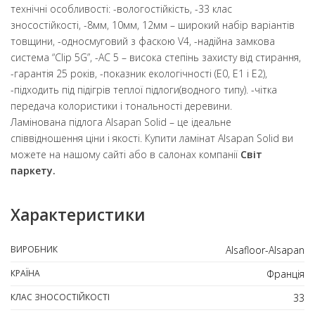
технічні особливості: -вологостійкість, -33 клас
зносостійкості, -8мм, 10мм, 12мм – широкий набір варіантів
товщини, -односмуговий з фаскою V4, -надійна замкова
система “Clip 5G”, -АС 5 – висока степінь захисту від стирання,
-гарантія 25 років, -показник екологічності (E0, E1 і E2),
-підходить під підігрів теплої підлоги(водного типу). -чітка
передача колористики і тональності деревини.
Ламінована підлога Alsapan Solid – це ідеальне
співвідношення ціни і якості. Купити ламінат Alsapan Solid ви
можете на нашому сайті або в салонах компанії
Світ
паркету.
Характеристики
ВИРОБНИК
Alsafloor-Alsapan
КРАЇНА
Франція
КЛАС ЗНОСОСТІЙКОСТІ
33