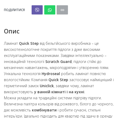
ПОДІЛИТИСЯ
Опис
Ламінат
Quick Step
від бельгійського виробника – це
високотехнологічне покриття підлоги з дуже високими
експлуатаційними показниками. Завдяки інтеллектуально –
інноваційній технології
Scratch Guard
, підлоги стійкі до
механічних навантажень, мікроподряпин і утворенню плям.
Унікальна технологія
Hydroseal
робить ламінат повністю
вологостійким. Компанія
Quick Step
застосовує найміцніший і
герметичний замок
Uniclick
, завдяки чому, ламінат
використовують
у ванній кімнаті і на кухні
.
Можна укладати на традиційні системи підігріву підлоги.
Величезна палітра кольорів від рожевого, білого до чорного,
дає можливість
комбінувати
і робити сучасні, стильні
інтерь’єри. Ідеально підходить для квартир під здачу в оренду