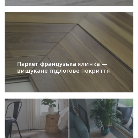
Паркет французька ялинка —
вишукане підлогове покриття