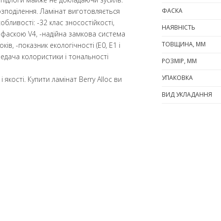
зподілення. Ламінат виготовляється
ФАСКА
собливості: -32 клас зносостійкості,
НАЯВНІСТЬ
 фаскою V4, -надійна замкова система
ТОВЩИНА, ММ
ків, -показник екологічності (E0, E1 і
передача колористики і тональності
РОЗМІР, ММ
УПАКОВКА
 якості. Купити ламінат Berry Alloc ви
ВИД УКЛАДАННЯ