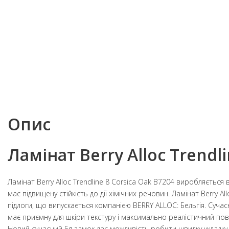
Опис
Ламінат Berry Alloc Trendli
Ламінат Berry Alloc Trendline 8 Corsica Oak B7204 виробляється в
має підвищену стійкість до дії хімічних речовин. Ламінат Berry A
підлоги, що випускається компанією BERRY ALLOC: Бельгія. Сучасн
має приємну для шкіри текстуру і максимально реалістичний пов
Новий сучасний 5g замок дає можливість робити швидку укладку