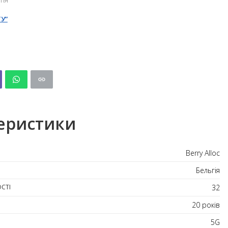
У”
1
еристики
Berry Alloc
Бельгія
СТІ
32
20 років
5G