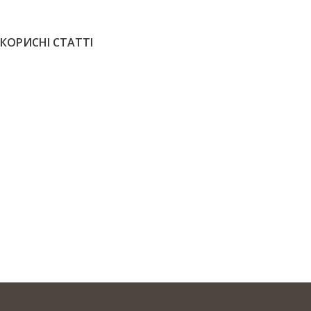
КОРИСНІ СТАТТІ
Товщина паркетної дошки