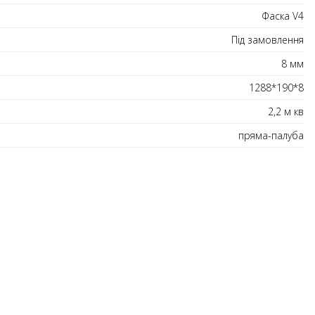
Фаска V4
Під замовлення
8 мм
1288*190*8
2,2 м кв
пряма-палуба