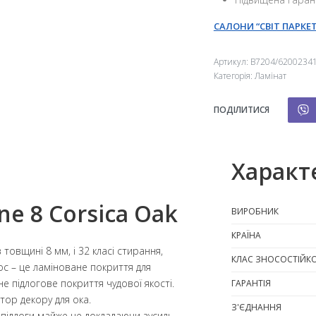
САЛОНИ “СВІТ ПАРКЕТ
Артикул:
B7204/6200234
Категорія:
Ламінат
ПОДІЛИТИСЯ
Характ
ne 8 Corsica Oak
ВИРОБНИК
КРАЇНА
 товщині 8 мм, і 32 класі стирання,
КЛАС ЗНОСОСТІЙКО
lloc – це ламіноване покриття для
е підлогове покриття чудової якості.
ГАРАНТІЯ
тор декору для ока.
З'ЄДНАННЯ
 підлоги майже не докладаючи зусиль.