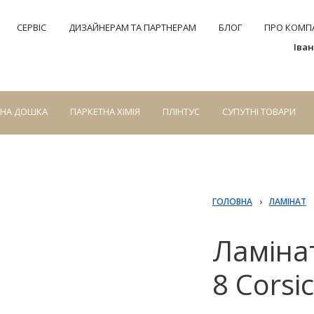
СЕРВІС
ДИЗАЙНЕРАМ ТА ПАРТНЕРАМ
БЛОГ
ПРО КОМПА
Іва
СНА ДОШКА
ПАРКЕТНА ХІМІЯ
ПЛІНТУС
СУПУТНІ ТОВАРИ
ГОЛОВНА
›
ЛАМІНАТ
Ламінат
8 Corsi