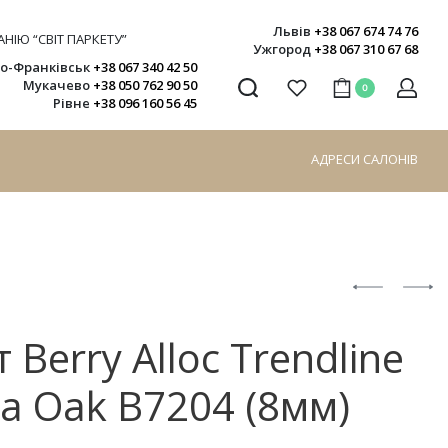
Львів
+38 067 674 74 76
НІЮ “СВІТ ПАРКЕТУ”
Ужгород
+38 067 310 67 68
но-Франківськ
+38 067 340 42 50
Мукачево
+38 050 762 90 50
0
Рівне
+38 096 160 56 45
АДРЕСИ САЛОНІВ
 Berry Alloc Trendline
ca Oak B7204 (8мм)