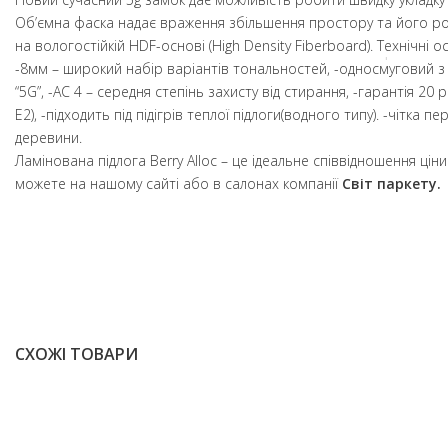
Об’ємна фаска надає враження збільшення простору та його ро
на вологостійкій HDF-основі (High Density Fiberboard). Технічні о
-8мм – широкий набір варіантів тональностей, -односмуговий з
“5G”, -АС 4 – середня степінь захисту від стирання, -гарантія 20 ро
E2), -підходить під підігрів теплої підлоги(водного типу). -чітка 
деревини.
Ламінована підлога Berry Alloc – це ідеальне співвідношення ціни і
можете на нашому сайті або в салонах компанії
Світ паркету.
СХОЖІ ТОВАРИ