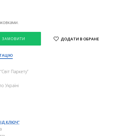
аковками.
ЗАМОВИТИ
ДОДАТИ В ОБРАНЕ
ТАЦІЮ
“Свiт Паркету”
о Україні
ПІД КЛЮЧ”
а
тія