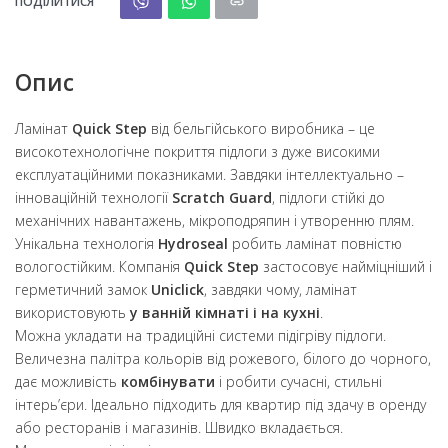
ПОДІЛИТИСЯ
Опис
Ламінат
Quick Step
від бельгійського виробника – це
високотехнологічне покриття підлоги з дуже високими
експлуатаційними показниками. Завдяки інтеллектуально –
інноваційній технології
Scratch Guard
, підлоги стійкі до
механічних навантажень, мікроподряпин і утворенню плям.
Унікальна технологія
Hydroseal
робить ламінат повністю
вологостійким. Компанія
Quick Step
застосовує найміцніший і
герметичний замок
Uniclick
, завдяки чому, ламінат
використовують
у ванній кімнаті і на кухні
.
Можна укладати на традиційні системи підігріву підлоги.
Величезна палітра кольорів від рожевого, білого до чорного,
дає можливість
комбінувати
і робити сучасні, стильні
інтерь’єри. Ідеально підходить для квартир під здачу в оренду
або ресторанів і магазинів. Швидко вкладається.