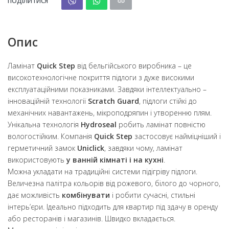
ПОДІЛИТИСЯ
Опис
Ламінат
Quick Step
від бельгійського виробника – це
високотехнологічне покриття підлоги з дуже високими
експлуатаційними показниками. Завдяки інтеллектуально –
інноваційній технології
Scratch Guard
, підлоги стійкі до
механічних навантажень, мікроподряпин і утворенню плям.
Унікальна технологія
Hydroseal
робить ламінат повністю
вологостійким. Компанія
Quick Step
застосовує найміцніший і
герметичний замок
Uniclick
, завдяки чому, ламінат
використовують
у ванній кімнаті і на кухні
.
Можна укладати на традиційні системи підігріву підлоги.
Величезна палітра кольорів від рожевого, білого до чорного,
дає можливість
комбінувати
і робити сучасні, стильні
інтерь’єри. Ідеально підходить для квартир під здачу в оренду
або ресторанів і магазинів. Швидко вкладається.