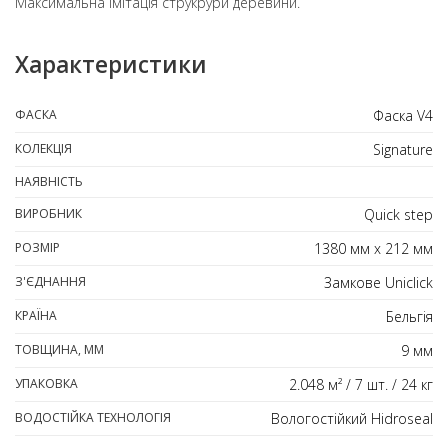
Максимальна імітація струкрури деревини.
Характеристики
ФАСКА
Фаска V4
КОЛЕКЦІЯ
Signature
НАЯВНІСТЬ
ВИРОБНИК
Quick step
РОЗМІР
1380 мм х 212 мм
З'ЄДНАННЯ
Замкове Uniclick
КРАЇНА
Бельгія
ТОВЩИНА, ММ
9 мм
УПАКОВКА
2.048 м² / 7 шт. / 24 кг
ВОДОСТІЙКА ТЕХНОЛОГІЯ
Вологостійкий Hidroseal