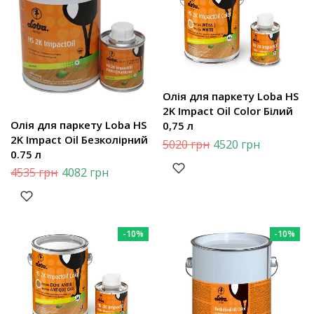
Олія для паркету Loba HS
2K Impact Oil Color Білий
Олія для паркету Loba HS
0,75 л
2K Impact Oil Безколірний
5020
грн
4520
грн
0.75 л
4535
грн
4082
грн
-10%
-10%