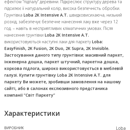
ефектом “підпалу” деревини. Підкреслює структуру дерева та
підсилює її натуральний колір, висока безпечність обробки.
Грунтівка
Loba 2K Intensive A.T.
швидковисихаюча, низький
розхід, забезпечує безпечне нанесення лаку вже через 12
год. – навіть в несприятливих кліматичних умовах. Після
нанесення грунтівки
Loba 2K Intensive A.T.
використовуються наступні лаки для паркету
Loba:
EasyFinish, 2K Fusion, 2K Duo, 2K Supra, 2K Invisible
.
Застосування даного типу грунтівки: масивний паркет,
інженерна дошка, паркет штучний, паркетна дошка,
коркова підлога, широко використовується в меблевій
галузі. Купити грунтівку
Loba 2K Intensive A.T.
для
паркету Ви можете, зробивши замовлення на нашому
сайті, або в салонах екслюзивного предстаника
компанії
“Світ Паркету”
Характеристики
ВИРОБНИК
Loba