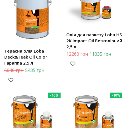
Олія для паркету Loba HS
2K Impact Oil Безколірний
2,5 л
Терасна олія Loba
12260
грн
11035
грн
Deck&Teak Oil Color
Гараппа 2,5 л
6040
грн
5435
грн
-10%
-10%