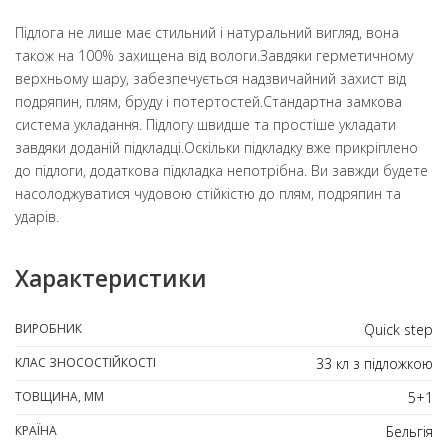
Підлога не лише має стильний і натуральний вигляд, вона
також на 100% захищена від вологи.Завдяки герметичному
верхньому шару, забезпечується надзвичайний захист від
подряпин, плям, бруду і потертостей.Стандартна замкова
система укладання. Підлогу швидше та простіше укладати
завдяки доданій підкладці.Оскільки підкладку вже прикріплено
до підлоги, додаткова підкладка непотрібна. Ви завжди будете
насолоджуватися чудовою стійкістю до плям, подряпин та
ударів.
Характеристики
ВИРОБНИК
Quick step
КЛАС ЗНОСОСТІЙКОСТІ
33 кл з підложкою
ТОВЩИНА, ММ
5+1
КРАЇНА
Бельгія