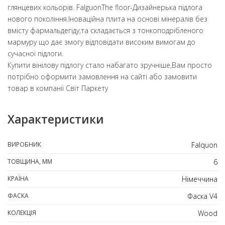
глянцевих кольорів. FalguonТhe floor-Дизайнерька підлога
нового покоління.Іноваційна плита на основі мінералів без
вмісту фармальдегіду,та складається з тонкоподрібленого
мармуру що дає змогу відповідати високим вимогам до
сучасної підлоги.
Купити вінілову підлогу стало набагато зручніше,Вам просто
потрібно оформити замовлення на сайті або замовити
товар в компанії Світ Паркету
Характеристики
ВИРОБНИК
Falquon
ТОВЩИНА, ММ
6
КРАЇНА
Німеччина
ФАСКА
Фаска V4
КОЛЕКЦІЯ
Wood