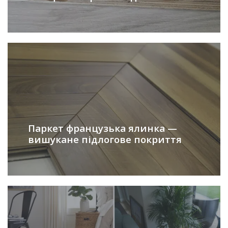
Паркет французька ялинка —
вишукане підлогове покриття