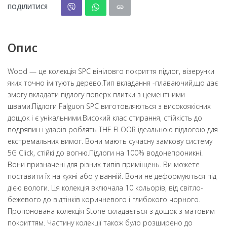
ПОДІЛИТИСЯ
Опис
Wood — це колекція SPC вініловго покриття підлог, візерунки
яких точно імітують дерево.Тип вкладання -плаваючий,що дає
змогу вкладати підлогу поверх плитки з цементними
швами.Підлоги Falguon SPC виготовляються з високоякісних
дощок і є унікальними.Високий клас стирання, стійкість до
подряпин і ударів роблять THE FLOOR ідеальною підлогою для
екстремальних вимог. Вони мають сучасну замкову систему
5G Click, стійкі до вогню.Підлоги на 100% водонепроникні.
Вони призначені для різних типів приміщень. Ви можете
поставити їх на кухні або у ванній. Вони не деформуються під
дією вологи. Ця колекція включала 10 кольорів, від світло-
бежевого до відтінків коричневого і глибокого чорного.
Пропонована колекція Stone складається з дощок з матовим
покриттям. Частину колекції також було розширено до