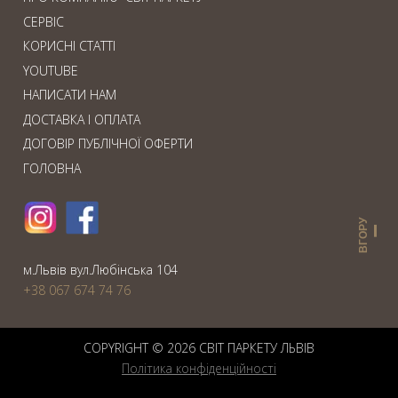
СЕРВІС
КОРИСНІ СТАТТІ
YOUTUBE
НАПИСАТИ НАМ
ДОСТАВКА І ОПЛАТА
ДОГОВІР ПУБЛІЧНОЇ ОФЕРТИ
ГОЛОВНА
ВГОРУ
м.Львiв вул.Любiнська 104
+38 067 674 74 76
COPYRIGHT © 2026 СВIТ ПАРКЕТУ ЛЬВІВ
Політика конфіденційності