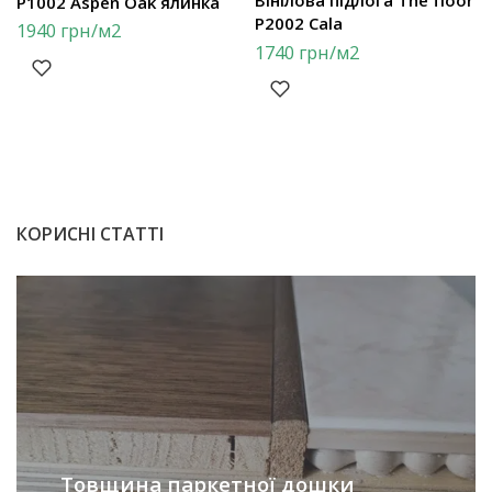
Вінілова підлога The floor
P1002 Aspen Oak ялинка
P2002 Cala
1940
грн
/м2
1740
грн
/м2
КОРИСНІ СТАТТІ
Товщина паркетної дошки