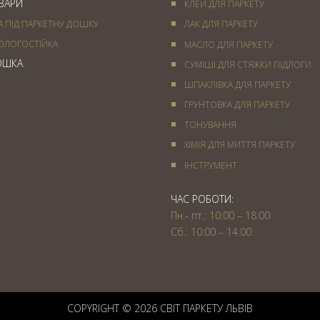
ОВАРИ
КЛЕЙ ДЛЯ ПАРКЕТУ
А ПІД ПАРКЕТНУ ДОШКУ
ЛАК ДЛЯ ПАРКЕТУ
ОЛОГОСТІЙКА
МАСЛО ДЛЯ ПАРКЕТУ
ОШКА
СУМІШІ ДЛЯ СТЯЖКИ ПІДЛОГИ
ШПАКЛІВКА ДЛЯ ПАРКЕТУ
ГРУНТОВКА ДЛЯ ПАРКЕТУ
ТОНУВАННЯ
ХІМІЯ ДЛЯ МИТТЯ ПАРКЕТУ
IНСТРУМЕНТ
ЧАС РОБОТИ:
Пн.- пт.: 10:00 – 18:00
Сб.: 10:00 – 14:00
COPYRIGHT © 2026 СВIТ ПАРКЕТУ ЛЬВІВ