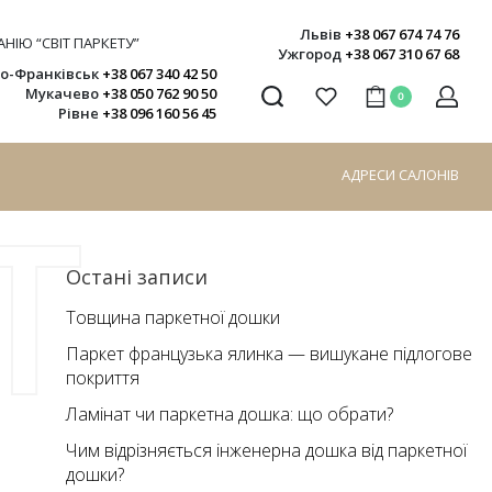
Львів
+38 067 674 74 76
НІЮ “СВІТ ПАРКЕТУ”
Ужгород
+38 067 310 67 68
но-Франківськ
+38 067 340 42 50
Мукачево
+38 050 762 90 50
0
Рівне
+38 096 160 56 45
АДРЕСИ САЛОНІВ
Т
Остані записи
Товщина паркетної дошки
Паркет французька ялинка — вишукане підлогове
покриття
Ламінат чи паркетна дошка: що обрати?
Чим відрізняється інженерна дошка від паркетної
дошки?