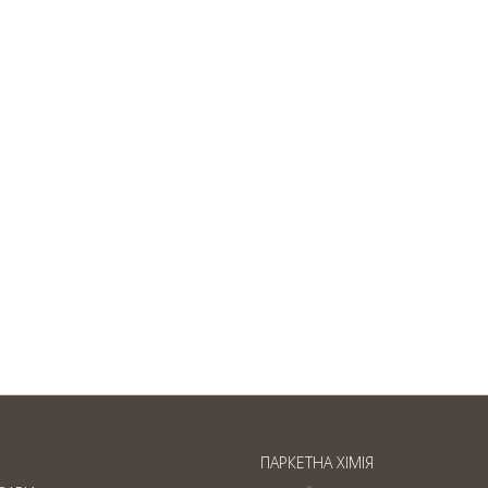
Паркет французька ялинка
— вишукане підлогове
покриття
ПАРКЕТНА ХІМІЯ