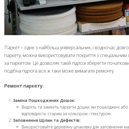
Паркет – одне з найбільш універсальних, і водночас довго
паркету, можна використовувати покриття з спеціальним л
за паркетом. Це дозволяє такій підлозі зберегти початкови
подібна підлога все ж таки може вимагати ремонту.
Ремонт паркету:
Заміна Пошкоджених Дошок:
Виділіть та замініть паркетні дошки, які пошкоджені аб
відповідність старим за кольором і текстурою.
Заповнення Щілин та Дефектів:
Використовуйте дерев’яну шпаклівку для заповнення мал