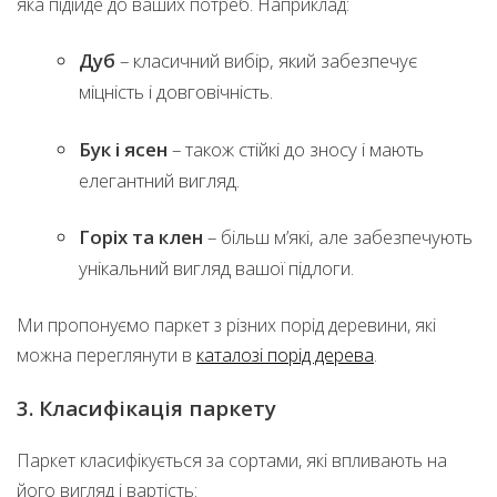
яка підійде до ваших потреб. Наприклад:
Дуб
– класичний вибір, який забезпечує
міцність і довговічність.
Бук і ясен
– також стійкі до зносу і мають
елегантний вигляд.
Горіх та клен
– більш м’які, але забезпечують
унікальний вигляд вашої підлоги.
Ми пропонуємо паркет з різних порід деревини, які
можна переглянути в
каталозі порід дерева
.
3. Класифікація паркету
Паркет класифікується за сортами, які впливають на
його вигляд і вартість: