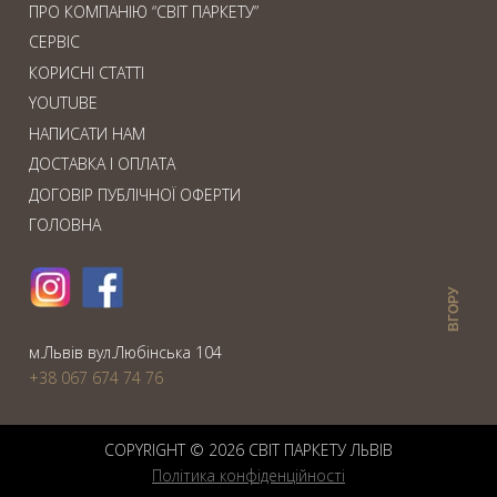
ПРО КОМПАНІЮ “СВІТ ПАРКЕТУ”
СЕРВІС
КОРИСНІ СТАТТІ
YOUTUBE
НАПИСАТИ НАМ
ДОСТАВКА І ОПЛАТА
ДОГОВІР ПУБЛІЧНОЇ ОФЕРТИ
ГОЛОВНА
ВГОРУ
м.Львiв вул.Любiнська 104
+38 067 674 74 76
COPYRIGHT © 2026 СВIТ ПАРКЕТУ ЛЬВІВ
Політика конфіденційності