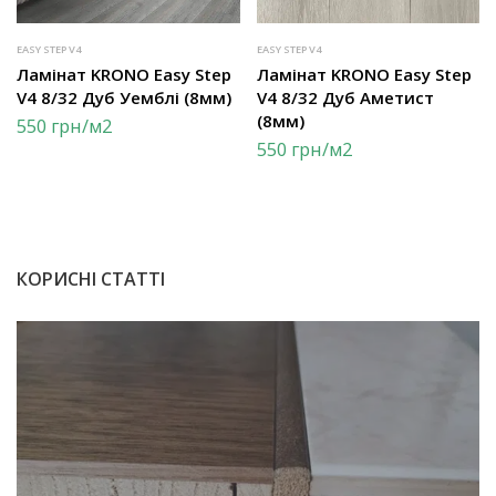
EASY STEP V4
EASY STEP V4
Ламінат KRONO Easy Step
Ламінат KRONO Easy Step
V4 8/32 Дуб Уемблі (8мм)
V4 8/32 Дуб Аметист
(8мм)
550
грн
/м2
550
грн
/м2
КОРИСНІ СТАТТІ