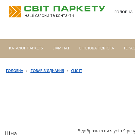
ГОЛОВНА
наші салони та контакти
КАТАЛОГ ПАРКЕТУ
ЛАМІНАТ
ВІНІЛОВА ПІДЛОГА
ТЕРА
›
›
ГОЛОВНА
ТОВАР З'ЄДНАННЯ
CLIC IT
Відображаються усі з 9 рез
Ціна