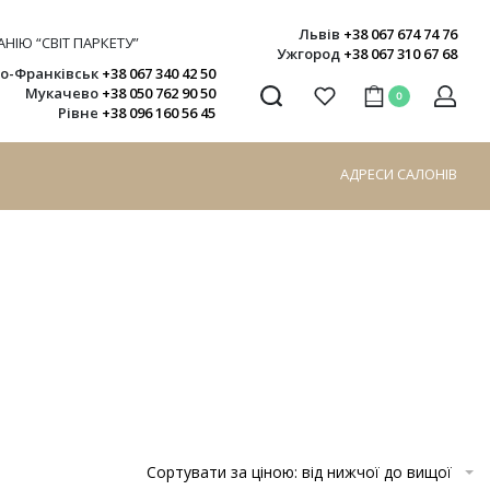
Львів
+38 067 674 74 76
НІЮ “СВІТ ПАРКЕТУ”
Ужгород
+38 067 310 67 68
но-Франківськ
+38 067 340 42 50
Мукачево
+38 050 762 90 50
0
Рівне
+38 096 160 56 45
АДРЕСИ САЛОНІВ
Сортувати за ціною: від нижчої до вищої