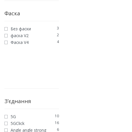
Фаска
3
Без фаски
2
фаска V2
4
Фаска V4
З’єднання
10
5G
16
5GClick
6
Angle angle strong