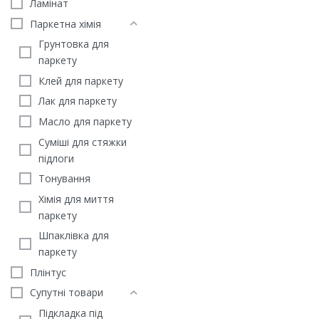
ЗАМОВИТИ
Ламінат
Паркетна хімія
Грунтовка для
паркету
Клей для паркету
Лак для паркету
Масло для паркету
Суміші для стяжки
підлоги
Тонування
Хімія для миття
паркету
Ламінат EGGER Nature S
Шпаклівка для
8/32 Kingsize EL 202F Ду
паркету
Рілінгтон світлий “Шев
(8мм)
Плінтус
Супутні товари
805
грн
/м2
ЗАМОВИТИ
Підкладка під