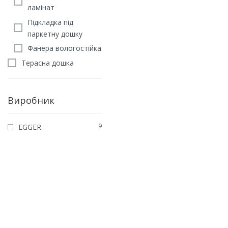
ламінат
Підкладка під
паркетну дошку
Фанера вологостійка
Терасна дошка
Виробник
9
EGGER
Ламінат EGGER Nature S
8/32 Kingsize EL 2733 Ду
Гамільтон (8мм)
805
грн
/м2
ЗАМОВИТИ