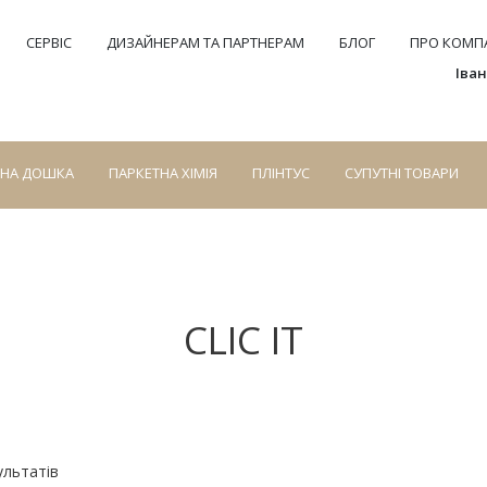
СЕРВІС
ДИЗАЙНЕРАМ ТА ПАРТНЕРАМ
БЛОГ
ПРО КОМПА
Іва
СНА ДОШКА
ПАРКЕТНА ХІМІЯ
ПЛІНТУС
СУПУТНІ ТОВАРИ
CLIC IT
ультатів