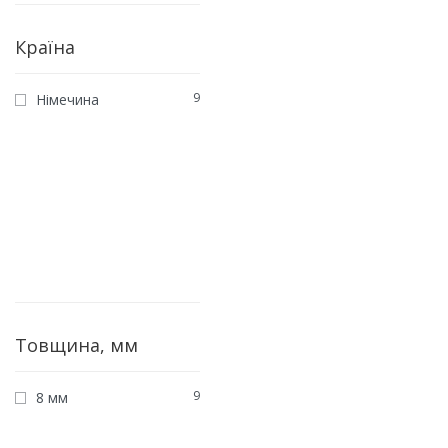
Країна
9
Німечина
Товщина, мм
9
8 мм