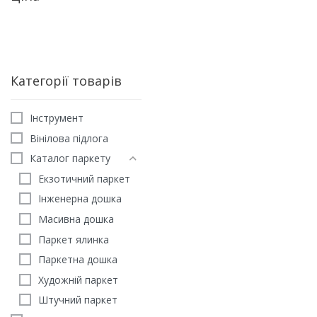
Категорії товарів
Iнструмент
Вінілова підлога
Каталог паркету
Екзотичний паркет
Інженерна дошка
Масивна дошка
Паркет ялинка
Ламінат EGGER Nature S
Паркетна дошка
8/32 Large EL 2936 Дуб 
Художній паркет
білий (8мм)
Штучний паркет
710
грн
/м2