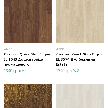
ELIQNA
ELIQNA
Ламінат Quick Step Eliqna
Ламінат Quick Step Eliqna
EL 1043 Дошка горіха
EL 3574 Дуб бежевий
промащеного
Estate
1340
грн
/м2
1340
грн
/м2