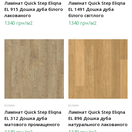
Ламінат Quick Step Eliqna
Ламінат Quick Step Eliqna
EL 915 Дошка дуба білого
EL 1491 Дошка дуба
лакованого
білого світлого
1340
грн
/м2
1340
грн
/м2
ELIQNA
ELIQNA
Ламінат Quick Step Eliqna
Ламінат Quick Step Eliqna
EL 312 Дошка дуба
EL 896 Дошка дуба
матового промащеного
натурального лакованого
1340
грн
/м2
1340
грн
/м2