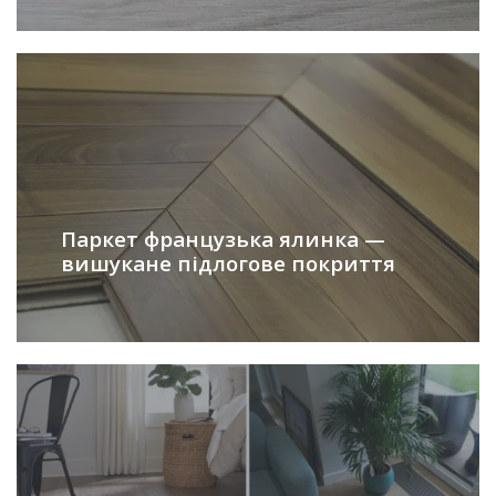
Паркет французька ялинка —
вишукане підлогове покриття