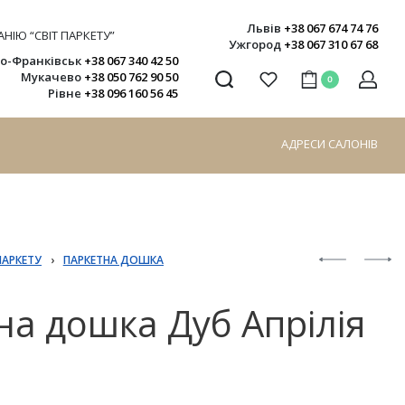
Львів
+38 067 674 74 76
НІЮ “СВІТ ПАРКЕТУ”
Ужгород
+38 067 310 67 68
но-Франківськ
+38 067 340 42 50
Мукачево
+38 050 762 90 50
0
Рівне
+38 096 160 56 45
АДРЕСИ САЛОНІВ
ПАРКЕТУ
›
ПАРКЕТНА ДОШКА
на дошка Дуб Апрілія