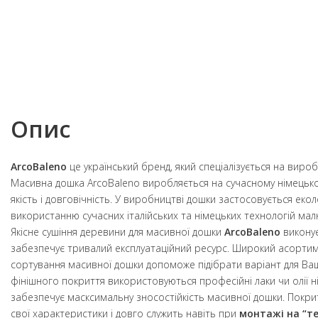
Опис
ArcoBaleno
це український бренд, який спеціалізується на вироб
Масивна дошка ArcoBaleno виробляється на сучасному німецько
якість і довговічність. У виробництві дошки застосовується еко
використанню сучасних італійських та німецьких технологій мал
Якісне сушіння деревини для масивної дошки
ArcoBaleno
виконує
забезпечує тривалий експлуатаційний ресурс. Широкий асортим
сортування масивної дошки допоможе підібрати варіант для Ваш
фінішного покриття використовуються професійні лаки чи олії 
забезпечує масксимальну зносостійкість масивної дошки. Покри
свої характеристики і довго служить навіть при
монтажі на “те