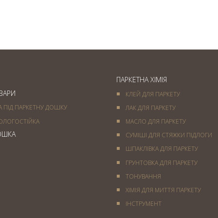
— вишукане підлогове
покриття
ПАРКЕТНА ХІМІЯ
ОВАРИ
КЛЕЙ ДЛЯ ПАРКЕТУ
А ПІД ПАРКЕТНУ ДОШКУ
ЛАК ДЛЯ ПАРКЕТУ
ОЛОГОСТІЙКА
МАСЛО ДЛЯ ПАРКЕТУ
ОШКА
СУМІШІ ДЛЯ СТЯЖКИ ПІДЛОГИ
ШПАКЛІВКА ДЛЯ ПАРКЕТУ
ГРУНТОВКА ДЛЯ ПАРКЕТУ
ТОНУВАННЯ
ХІМІЯ ДЛЯ МИТТЯ ПАРКЕТУ
IНСТРУМЕНТ