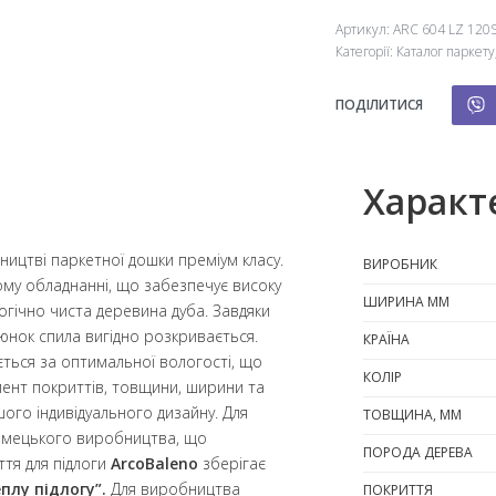
Артикул:
ARC 604 LZ 120
Категорії:
Каталог паркету
ПОДІЛИТИСЯ
Характ
ництві паркетної дошки преміум класу.
ВИРОБНИК
му обладнанні, що забезпечує високу
ШИРИНА ММ
логічно чиста деревина дуба. Завдяки
юнок спила вигідно розкривається.
КРАЇНА
ться за оптимальної вологості, що
КОЛІР
ент покриттів, товщини, ширини та
ого індивідуального дизайну. Для
ТОВЩИНА, ММ
німецького виробництва, що
ПОРОДА ДЕРЕВА
ття для підлоги
ArcoBaleno
зберігає
плу підлогу”.
Для виробництва
ПОКРИТТЯ