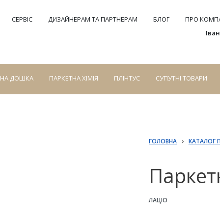
СЕРВІС
ДИЗАЙНЕРАМ ТА ПАРТНЕРАМ
БЛОГ
ПРО КОМПА
Іва
СНА ДОШКА
ПАРКЕТНА ХІМІЯ
ПЛІНТУС
СУПУТНІ ТОВАРИ
ГОЛОВНА
›
КАТАЛОГ 
Паркет
ЛАЦІО