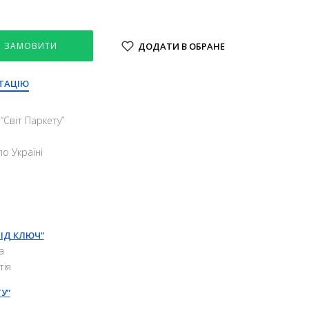
ЗАМОВИТИ
ДОДАТИ В ОБРАНЕ
ТАЦІЮ
“Свiт Паркету”
о Україні
ПІД КЛЮЧ”
а
тія
У”