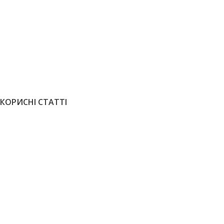
ГЕОМЕТРИЧНИЙ ПАРКЕТ
ГЕОМЕТРИЧНИЙ П
Паркет Дуб натур 500х70х15 мм
Паркет дуб
3095
грн
/м2
3395
грн
/
ЗАМОВИТИ
ЗАМОВИТИ
КОРИСНІ СТАТТІ