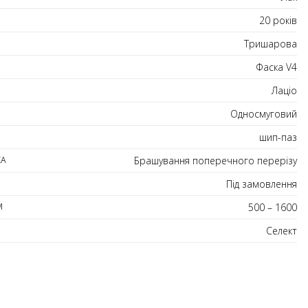
20 років
Тришарова
Фаска V4
Лаціо
Односмуговий
шип-паз
КА
Брашування поперечного перерізу
Під замовлення
М
500 – 1600
Селект