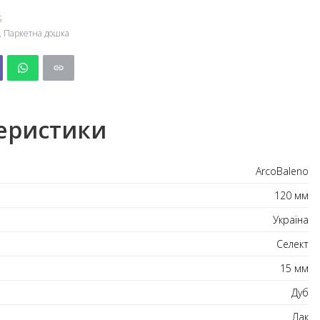
S
,
Паркетна дошка
еристики
ArcoBaleno
120 мм
Україна
Селект
15 мм
Дуб
Лак