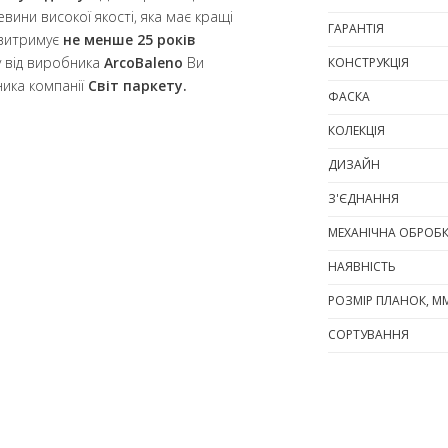
вини високої якості, яка має кращі
ГАРАНТІЯ
 витримує
не менше 25 років
у від виробника
ArcoBaleno
Ви
КОНСТРУКЦІЯ
ика компанії
Світ паркету.
ФАСКА
КОЛЕКЦІЯ
ДИЗАЙН
З'ЄДНАННЯ
МЕХАНІЧНА ОБРОБ
НАЯВНІСТЬ
РОЗМІР ПЛАНОК, М
СОРТУВАННЯ