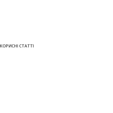
ПАРКЕТ ЕКЗОТИЧНИЙ
ГЕОМЕТРИЧНИЙ П
Екзотичний перкет Мербау темний
Паркет Дуб
лак
2695
грн
/
ЗАМОВИТИ
7350
грн
/м2
ЗАМОВИТИ
КОРИСНІ СТАТТІ