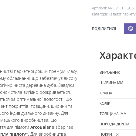
Артикул:
ARC 211P 120S
Категорії:
Каталог паркету
ПОДІЛИТИСЯ
Характ
ництві паркетної дошки преміум класу.
ВИРОБНИК
му обладнанні, що забезпечує високу
ШИРИНА ММ
логічно чиста деревина дуба. Завдяки
юнок спила вигідно розкривається.
КРАЇНА
ться за оптимальної вологості, що
КОЛІР
ент покриттів, товщини, ширини та
ого індивідуального дизайну. Для
ТОВЩИНА, ММ
німецького виробництва, що
ПОРОДА ДЕРЕВА
ття для підлоги
ArcoBaleno
зберігає
плу підлогу”.
Для виробництва
ПОКРИТТЯ