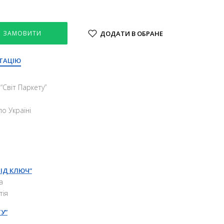
ЗАМОВИТИ
ДОДАТИ В ОБРАНЕ
ТАЦІЮ
“Свiт Паркету”
о Україні
ПІД КЛЮЧ”
а
тія
У”