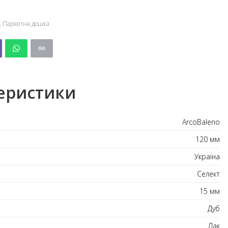
,
Паркетна дошка
еристики
ArcoBaleno
120 мм
Україна
Селект
15 мм
Дуб
Лак