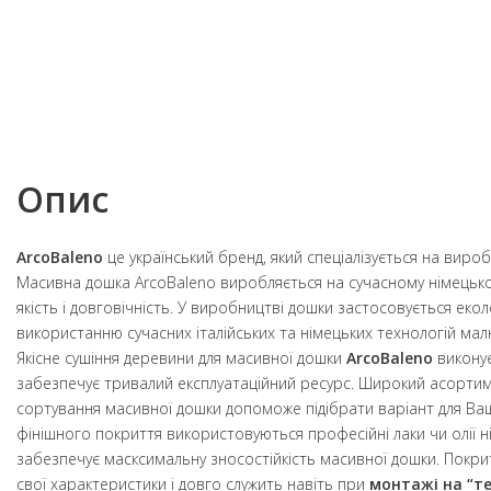
Опис
ArcoBaleno
це український бренд, який спеціалізується на вироб
Масивна дошка ArcoBaleno виробляється на сучасному німецько
якість і довговічність. У виробництві дошки застосовується еко
використанню сучасних італійських та німецьких технологій мал
Якісне сушіння деревини для масивної дошки
ArcoBaleno
виконує
забезпечує тривалий експлуатаційний ресурс. Широкий асортим
сортування масивної дошки допоможе підібрати варіант для Ваш
фінішного покриття використовуються професійні лаки чи олії 
забезпечує масксимальну зносостійкість масивної дошки. Покри
свої характеристики і довго служить навіть при
монтажі на “те