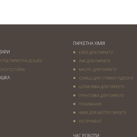
покриття
ПАРКЕТНА ХІМІЯ
ОВАРИ
КЛЕЙ ДЛЯ ПАРКЕТУ
А ПІД ПАРКЕТНУ ДОШКУ
ЛАК ДЛЯ ПАРКЕТУ
ОЛОГОСТІЙКА
МАСЛО ДЛЯ ПАРКЕТУ
ОШКА
СУМІШІ ДЛЯ СТЯЖКИ ПІДЛОГИ
ШПАКЛІВКА ДЛЯ ПАРКЕТУ
ГРУНТОВКА ДЛЯ ПАРКЕТУ
ТОНУВАННЯ
ХІМІЯ ДЛЯ МИТТЯ ПАРКЕТУ
IНСТРУМЕНТ
ЧАС РОБОТИ: