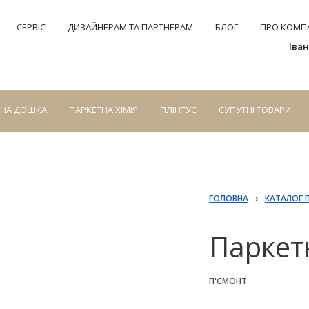
СЕРВІС
ДИЗАЙНЕРАМ ТА ПАРТНЕРАМ
БЛОГ
ПРО КОМПА
Іва
СНА ДОШКА
ПАРКЕТНА ХІМІЯ
ПЛІНТУС
СУПУТНІ ТОВАРИ
ГОЛОВНА
›
КАТАЛОГ 
Паркет
П'ЄМОНТ