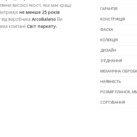
вини високої якості, яка має кращі
ГАРАНТІЯ
 витримує
не менше 25 років
у від виробника
ArcoBaleno
Ви
КОНСТРУКЦІЯ
ика компанії
Світ паркету.
ФАСКА
КОЛЕКЦІЯ
ДИЗАЙН
З'ЄДНАННЯ
МЕХАНІЧНА ОБРОБ
НАЯВНІСТЬ
РОЗМІР ПЛАНОК, М
СОРТУВАННЯ