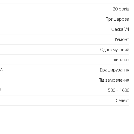
20 років
Тришарова
Фаска V4
П'ємонт
Односмуговий
шип-паз
КА
Браширування
Під замовлення
М
500 – 1600
Селект