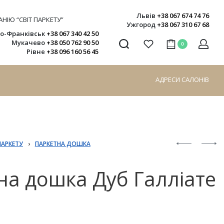
Львів
+38 067 674 74 76
НІЮ “СВІТ ПАРКЕТУ”
Ужгород
+38 067 310 67 68
но-Франківськ
+38 067 340 42 50
Мукачево
+38 050 762 90 50
0
Рівне
+38 096 160 56 45
АДРЕСИ САЛОНІВ
ПАРКЕТУ
›
ПАРКЕТНА ДОШКА
на дошка Дуб Галліате