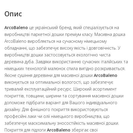
Опис
ArcoBaleno
це український бренд, який спеціалізується на
виробництві паркетної дошки преміум класу. Масивна дошка
ArcoBaleno виробляється на сучасному німецькому
обладнанні, що забезпечує високу якість і довговічність. У
виробництві дошки застосовується екологічно чиста
деревина дуба. Завдяки використанню сучасних італійських та
німецьких технологій малюнок спила вигідно розкривається.
Якісне сушіння деревини для масивної дошки
ArcoBaleno
виконується за оптимальної вологості, що забезпечує
тривалий експлуатаційний ресурс. Широкий асортимент
покриттів, товщини, ширини та сортування масивної дошки
допоможе підібрати варіант для Вашого індивідуального
дизайну. Для фінішного покриття використовуються
професійні лаки чи олії німецького виробництва, що
забезпечує масксимальну зносостійкість масивної дошки.
Покриття для підлоги
ArcoBaleno
зберігає свої