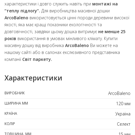
характеристики і довго служить навіть при
монтажі на
“теплу підлогу”.
Для виробництва масивної дошки
ArcoBaleno
використовується цінні породи деревини високої
якості, яка має кращі показники екологічності та
довговічності, завдяки цьому дошка витримує
не менше 25
років
використання в умовах мінливого клімату. Купити
масивну дошку від виробника
ArcoBaleno
Ви можете на
нашому сайті або в салонах екслюзивного представника
компанії
Світ паркету.
Характеристики
ВИРОБНИК
ArcoBaleno
ШИРИНА ММ
120 мм
КРАЇНА
Україна
КОЛІР
Селект
ТОВЩИНА, ММ
15 мм