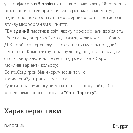
ультрафіолету
в 5 разів
вище, ніж у поліетилену. Збереження
всіх властивостей при значних перепадах температур,
підвищеної вологості і дії атмосферних опадів. Протистояння
впливу мікроорганізмів і гниття.
ПВХ
єдиний
пластик в світі, якому професіонали довіряють
зберігання донорської крові, плазми, медикаментів. Дошка
ДПК пройшла перевірку на токсичність і має відповідний
сертіфікат. Композитну терасну дошку, подібну за складом і
якістю, випускають лише деякі підприємства в Європі.
Можливі варіанти кольору:
Венге,Сенд,грей,білий,коричневий,темно
коричневий,антрацит,графіт,латте
Купити Терасну дошку ви можете на нашому сайті, або в
мережі підлогового покриття
“Світ Паркету”.
Характеристики
ВИРОБНИК
Bruggen