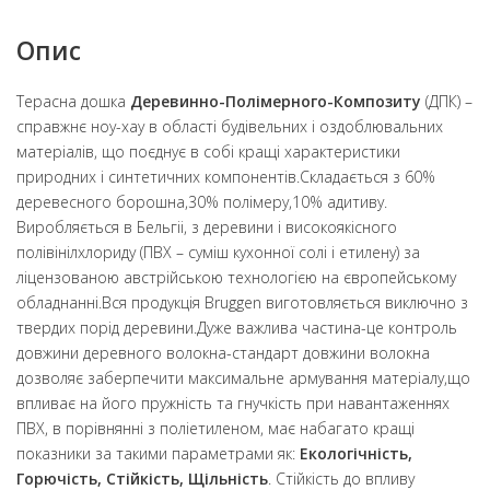
Опис
Терасна дошка
Деревинно-Полімерного-Композиту
(ДПК) –
справжнє ноу-хау в області будівельних і оздоблювальних
матеріалів, що поєднує в собі кращі характеристики
природних і синтетичних компонентів.Складається з 60%
деревесного борошна,30% полімеру,10% адитиву.
Виробляється в Бельгіі, з деревини і високоякісного
полівінілхлориду (ПВХ – суміш кухонної солі і етилену) за
ліцензованою австрійською технологією на європейському
обладнанні.Вся продукція Bruggen виготовляється виключно з
твердих порід деревини.Дуже важлива частина-це контроль
довжини деревного волокна-стандарт довжини волокна
дозволяє заберпечити максимальне армування матеріалу,що
впливає на його пружність та гнучкість при навантаженнях
ПВХ, в порівнянні з поліетиленом, має набагато кращі
показники за такими параметрами як:
Екологічність,
Горючість, Стійкість, Щільність
. Стійкість до впливу