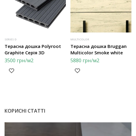
SERIES D
MULTICOLOR
Терасна дошка Polyroot
Терасна дошка Bruggan
Graphite Серія 3D
Multicolor Smoke white
3500
грн
/м2
5880
грн
/м2
КОРИСНІ СТАТТІ