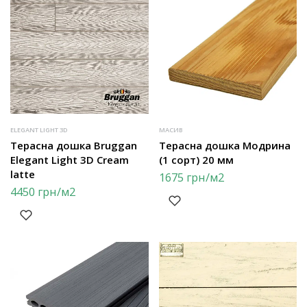
ELEGANT LIGHT 3D
МАСИВ
Терасна дошка Bruggan
Терасна дошка Модрина
Elegant Light 3D Cream
(1 сорт) 20 мм
latte
1675
грн
/м2
4450
грн
/м2