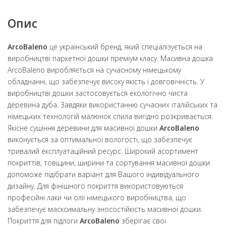
Опис
ArcoBaleno
це український бренд, який спеціалізується на
виробництві паркетної дошки преміум класу. Масивна дошка
ArcoBaleno виробляється на сучасному німецькому
обладнанні, що забезпечує високу якість і довговічність. У
виробництві дошки застосовується екологічно чиста
деревина дуба. Завдяки використанню сучасних італійських та
німецьких технологій малюнок спила вигідно розкривається.
Якісне сушіння деревини для масивної дошки
ArcoBaleno
виконується за оптимальної вологості, що забезпечує
тривалий експлуатаційний ресурс. Широкий асортимент
покриттів, товщини, ширини та сортування масивної дошки
допоможе підібрати варіант для Вашого індивідуального
дизайну. Для фінішного покриття використовуються
професійні лаки чи олії німецького виробництва, що
забезпечує масксимальну зносостійкість масивної дошки.
Покриття для підлоги
ArcoBaleno
зберігає свої