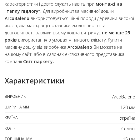
характеристики і довго служить навіть при
монтажі на
“теплу підлогу”.
Для виробництва масивної дошки
ArcoBaleno
використовується цінні породи деревини високої
якості, яка має кращі показники екологічності та
довговічності, завдяки цьому дошка витримує
не менше 25
років
використання в умовах мінливого клімату. Купити
масивну дошку від виробника
ArcoBaleno
Ви можете на
нашому сайті або в салонах екслюзивного представника
компанії
Світ паркету.
Характеристики
ВИРОБНИК
ArcoBaleno
ШИРИНА ММ
120 мм
КРАЇНА
Україна
КОЛІР
Селект
ТОВЩИНА, ММ
15 мм