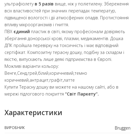
ультрафіолету
в 5 разів
вище, ніж у поліетилену. Збереження
всіх властивостей при значних перепадах температур,
підвищеної вологості і дії атмосферних опадів. Протистояння
впливу мікроорганізмів і гниття.
ПВХ
єдиний
пластик в світі, якому професіонали довіряють
зберігання донорської крові, плазми, медикаментів. Дошка
ДПК пройшла перевірку на токсичність і має відповідний
сертіфікат. Композитну терасну дошку, подібну за складом і
якістю, випускають лише деякі підприємства в Європі.
Можливі варіанти кольору:
Венге,Сенд,грей,білий,коричневий,темно
коричневий,антрацит,графіт,латте
Купити Терасну дошку ви можете на нашому сайті, або в
мережі підлогового покриття
“Світ Паркету”.
Характеристики
ВИРОБНИК
Bruggen