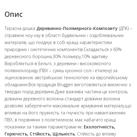
Опис
Терасна дошка
Деревинно-Полімерного-Композиту
(ДПК) –
справжнє ноу-хау в області будівельних і оздоблювальних
матеріалів, що поєднує в собі кращі характеристики
природних і синтетичних компонентів.Складається з 60%
деревесного борошна,30% полімеру,10% адитиву.
Виробляється в Бельгіі, з деревини і високоякісного
полівінілхлориду (ПВХ – суміш кухонної солі і етилену) за
ліцензованою австрійською технологією на європейському
обладнанні.Вся продукція Bruggen виготовляється виключно з
твердих порід деревини.Дуже важлива частина-це контроль
довжини деревного волокна-стандарт довжини волокна
дозволяє заберпечити максимальне армування матеріалу,що
впливає на його пружність та гнучкість при навантаженнях
ПВХ, в порівнянні з поліетиленом, має набагато кращі
показники за такими параметрами як:
Екологічність,
Горючість, Стійкість, Щільність
. Стійкість до впливу