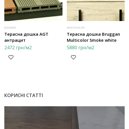
ELEGANT
MULTICOLOR
Терасна дошка AGT
Терасна дошка Bruggan
антрацит
Multicolor Smoke white
2472
грн
/м2
5880
грн
/м2
КОРИСНІ СТАТТІ