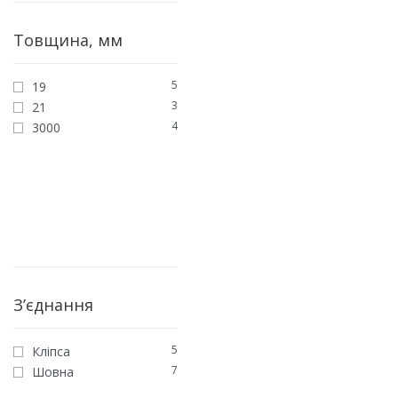
Товщина, мм
5
19
3
21
4
3000
З’єднання
5
Кліпса
7
Шовна