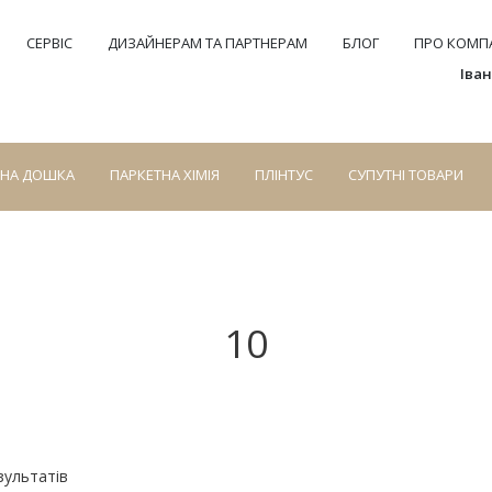
СЕРВІС
ДИЗАЙНЕРАМ ТА ПАРТНЕРАМ
БЛОГ
ПРО КОМПА
Іва
СНА ДОШКА
ПАРКЕТНА ХІМІЯ
ПЛІНТУС
СУПУТНІ ТОВАРИ
10
зультатів