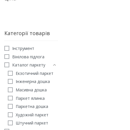
Категорії товарів
Iнструмент
Вінілова підлога
Каталог паркету
Екзотичний паркет
Інженерна дошка
Масивна дошка
Паркет ялинка
ELEGANT
Паркетна дошка
Терасна дошка AGT те
Художній паркет
коричнева
Штучний паркет
2472
грн
/м2
ЗАМОВИТИ