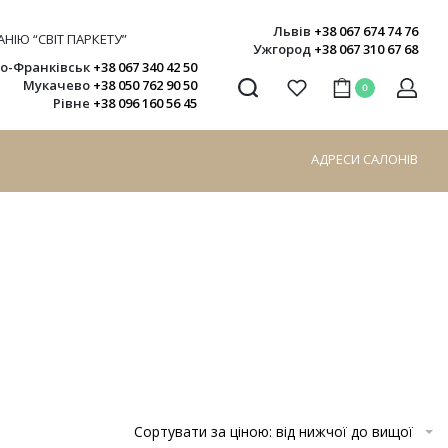
Львів
+38 067 674 74 76
НІЮ “СВІТ ПАРКЕТУ”
Ужгород
+38 067 310 67 68
но-Франківськ
+38 067 340 42 50
Мукачево
+38 050 762 90 50
0
Рівне
+38 096 160 56 45
АДРЕСИ САЛОНІВ
Сортувати за ціною: від нижчої до вищої