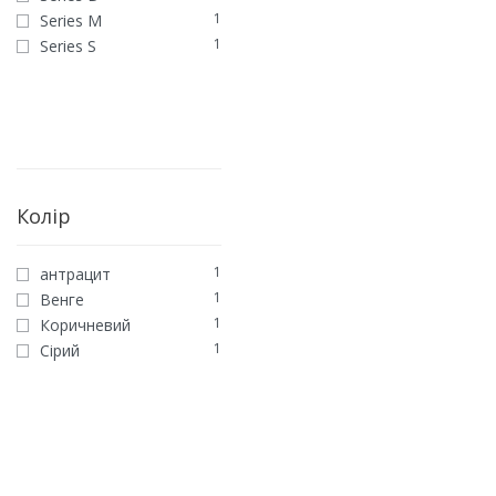
1
Series M
1
Series S
Колір
1
антрацит
1
Венге
1
Коричневий
1
Сірий