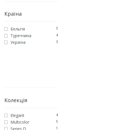
Країна
5
Бельгія
4
Туреччина
3
Україна
Колекція
4
Elegant
5
Multicolor
1
Series D