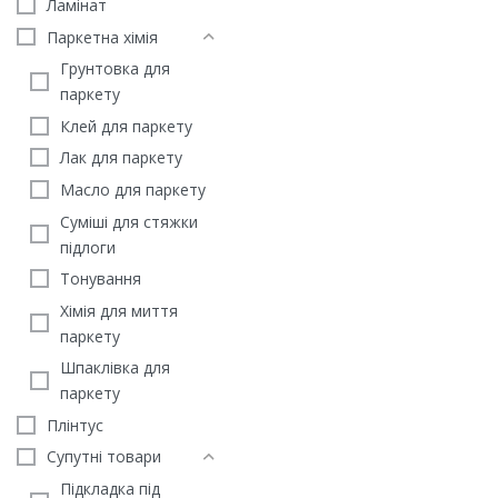
Ламінат
Паркетна хімія
Грунтовка для
паркету
Клей для паркету
Лак для паркету
Масло для паркету
Суміші для стяжки
підлоги
Тонування
Хімія для миття
паркету
SERIES M
Шпаклівка для
Терасна дошка Polyroo
Сhocolate Серія M
паркету
3320
грн
/м2
Плінтус
ЗАМОВИТИ
Супутні товари
Підкладка під