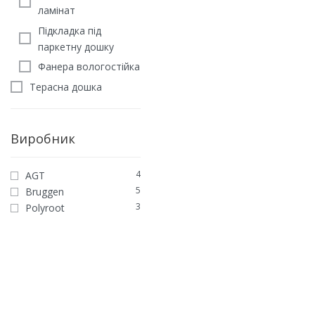
ламінат
Підкладка під
паркетну дошку
Фанера вологостійка
Терасна дошка
Виробник
4
AGT
MULTICOLOR
5
Bruggen
Терасна дошка Bruggan
3
Polyroot
Multicolor Wenge
5510
грн
/м2
ЗАМОВИТИ