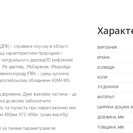
Характ
(ДПК) – справжнє ноу-хау в області
ВИРОБНИК
ащі характеристики природних і
КРАЇНА
а натурального дерева(3D рифлення).
, 3% адитиву, 3%барвник, 6%крейда
КОЛЕКЦІЯ
івінілхлориду (ПВХ – суміш кухонної
КОЛІР
 європейському обладнанні ASMA MS-
З'ЄДНАННЯ
д деревини. Дуже важлива частина – це
МАТЕРІАЛ
на дозволяє забезпечити
ШИРИНА ДОШКИ, 
ь та гнучкість при навантаженнях між
и 480мм. КГС-460кг. (злам виробу).
ДОВЖИНА, ММ
ТОВЩИНА, ММ
и за такими параметрами як: