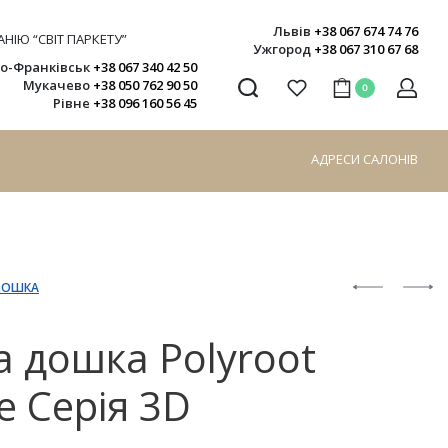
Львів
+38 067 674 74 76
НІЮ “СВІТ ПАРКЕТУ”
Ужгород
+38 067 310 67 68
но-Франківськ
+38 067 340 42 50
Мукачево
+38 050 762 90 50
0
Рівне
+38 096 160 56 45
АДРЕСИ САЛОНІВ
ДОШКА
а дошка Polyroot
e Серія 3D