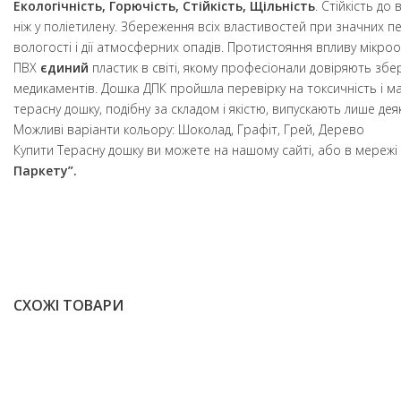
Екологічність, Горючість, Стійкість, Щільність
. Стійкість до
ніж у поліетилену. Збереження всіх властивостей при значних 
вологості і дії атмосферних опадів. Протистояння впливу мікроор
ПВХ
єдиний
пластик в світі, якому професіонали довіряють збер
медикаментів. Дошка ДПК пройшла перевірку на токсичність і ма
терасну дошку, подібну за складом і якістю, випускають лише дея
Можливі варіанти кольору: Шоколад, Графіт, Грей, Дерево
Купити Терасну дошку ви можете на нашому сайті, або в мережі
Паркету”.
СХОЖІ ТОВАРИ