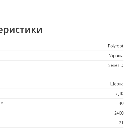
еристики
Polyroot
Україна
Series D
Шовна
ДПК
ММ
140
2400
21