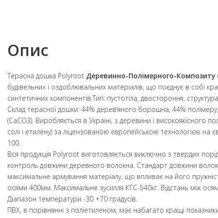
Опис
Терасна дошка Polyroot
Деревинно-Полімерного-Композиту
будівельних і оздоблювальних матеріалів, що поєднує в собі кр
синтетичних компонентів.Тип: пустотіла, двостороння, структур
Склад терасної дошки: 44% дерев‘яного борошна, 44% полімеру
(СаСО3). Виробляється в Україні, з деревини і високоякісного пол
солі і етилену) за ліцензованою європейською технологією на
100.
Вся продукція Polyroot виготовляється виключно з твердих порі
контроль довжини деревного волокна. Стандарт довжини волок
максимальне армування матеріалу, що впливає на його пружніст
осями 400мм. Максимальне зусилля КГС-540кг. Відстань між осям
Діапазон температури -30 +70 градусів.
ПВХ, в порівнянні з поліетиленом, має набагато кращі показник