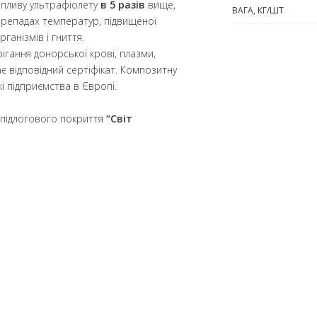
 впливу ультрафіолету
в 5 разів
вище,
ВАГА, КГ/ШТ
перепадах температур, підвищеної
ганізмів і гниття.
ігання донорської крові, плазми,
є відповідний сертіфікат. Композитну
кі підприємства в Європі.
 підлогового покриття
“Світ