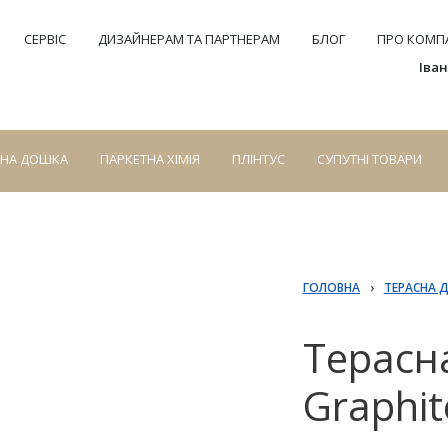
СЕРВІС
ДИЗАЙНЕРАМ ТА ПАРТНЕРАМ
БЛОГ
ПРО КОМПА
Іва
СНА ДОШКА
ПАРКЕТНА ХІМІЯ
ПЛІНТУС
СУПУТНІ ТОВАРИ
ГОЛОВНА
›
ТЕРАСНА 
Терасн
Graphit