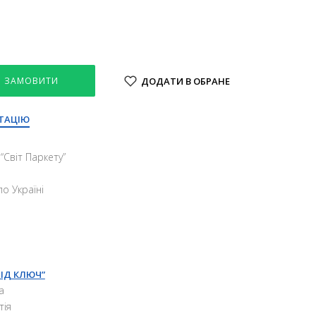
ЗАМОВИТИ
ДОДАТИ В ОБРАНЕ
ТАЦІЮ
“Свiт Паркету”
о Україні
ПІД КЛЮЧ”
а
тія