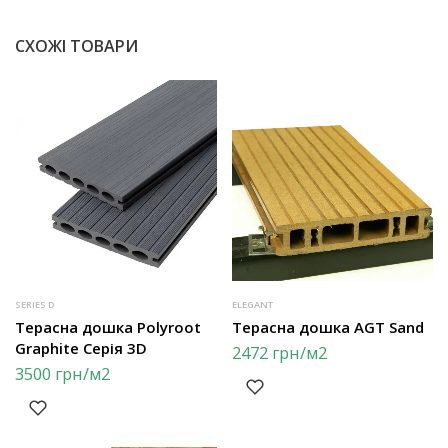
СХОЖІ ТОВАРИ
SERIES D
ELEGANT
Терасна дошка Polyroot
Терасна дошка AGT Sand
Graphite Серія 3D
2472
грн
/м2
3500
грн
/м2