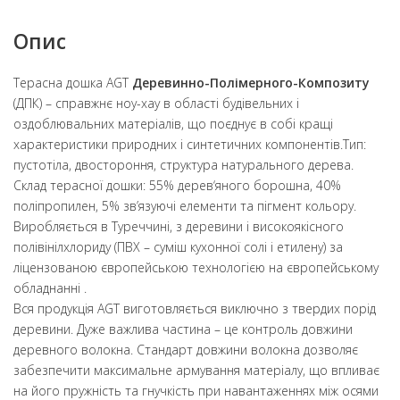
Опис
Терасна дошка AGT
Деревинно-Полімерного-Композиту
(ДПК) – справжнє ноу-хау в області будівельних і
оздоблювальних матеріалів, що поєднує в собі кращі
характеристики природних і синтетичних компонентів.Тип:
пустотіла, двостороння, структура натурального дерева.
Склад терасної дошки: 55% дерев‘яного борошна, 40%
поліпропилен, 5% зв’язуючі елементи та пігмент кольору.
Виробляється в Туреччині, з деревини і високоякісного
полівінілхлориду (ПВХ – суміш кухонної солі і етилену) за
ліцензованою європейською технологією на європейському
обладнанні .
Вся продукція AGT виготовляється виключно з твердих порід
деревини. Дуже важлива частина – це контроль довжини
деревного волокна. Стандарт довжини волокна дозволяє
забезпечити максимальне армування матеріалу, що впливає
на його пружність та гнучкість при навантаженнях між осями