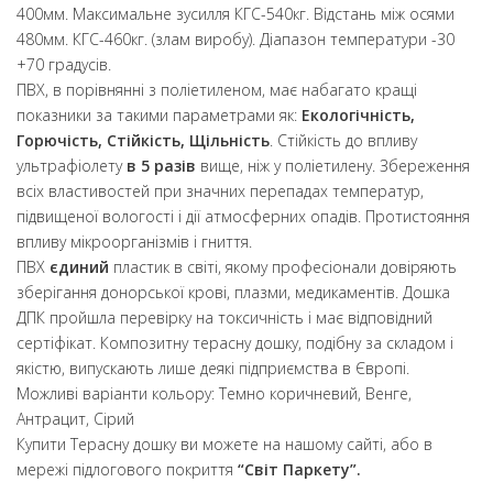
400мм. Максимальне зусилля КГС-540кг. Відстань між осями
480мм. КГС-460кг. (злам виробу). Діапазон температури -30
+70 градусів.
ПВХ, в порівнянні з поліетиленом, має набагато кращі
показники за такими параметрами як:
Екологічність,
Горючість, Стійкість, Щільність
. Стійкість до впливу
ультрафіолету
в 5 разів
вище, ніж у поліетилену. Збереження
всіх властивостей при значних перепадах температур,
підвищеної вологості і дії атмосферних опадів. Протистояння
впливу мікроорганізмів і гниття.
ПВХ
єдиний
пластик в світі, якому професіонали довіряють
зберігання донорської крові, плазми, медикаментів. Дошка
ДПК пройшла перевірку на токсичність і має відповідний
сертіфікат. Композитну терасну дошку, подібну за складом і
якістю, випускають лише деякі підприємства в Європі.
Можливі варіанти кольору: Темно коричневий, Венге,
Антрацит, Сірий
Купити Терасну дошку ви можете на нашому сайті, або в
мережі підлогового покриття
“Світ Паркету”.