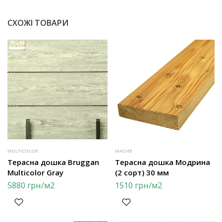
СХОЖІ ТОВАРИ
MULTICOLOR
МАСИВ
Терасна дошка Bruggan
Терасна дошка Модрина
Multicolor Gray
(2 сорт) 30 мм
5880
грн
/м2
1510
грн
/м2