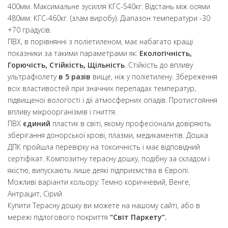
400мм. Максимальне зусилля КГС-540кг. Відстань між осями
480мм. КГС-460кг. (злам виробу). Діапазон температури -30
+70 градусів.
ПВХ, в порівнянні з поліетиленом, має набагато кращі
показники за такими параметрами як:
Екологічність,
Горючість, Стійкість, Щільність
. Стійкість до впливу
ультрафіолету
в 5 разів
вище, ніж у поліетилену. Збереження
всіх властивостей при значних перепадах температур,
підвищеної вологості і дії атмосферних опадів. Протистояння
впливу мікроорганізмів і гниття.
ПВХ
єдиний
пластик в світі, якому професіонали довіряють
зберігання донорської крові, плазми, медикаментів. Дошка
ДПК пройшла перевірку на токсичність і має відповідний
сертіфікат. Композитну терасну дошку, подібну за складом і
якістю, випускають лише деякі підприємства в Європі.
Можливі варіанти кольору: Темно коричневий, Венге,
Антрацит, Сірий
Купити Терасну дошку ви можете на нашому сайті, або в
мережі підлогового покриття
“Світ Паркету”.