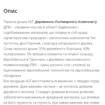
Опис
Терасна дошка AGT
Деревинно-Полімерного-Композиту
(ДПК) – справжнє ноу-хау в області будівельних і
оздоблювальних матеріалів, що поєднує в собі кращі
характеристики природних і синтетичних компонентів.Тип:
пустотіла, двостороння, структура натурального дерева.
Склад терасної дошки: 55% дерев‘яного борошна, 40%
поліпропилен, 5% зв’язуючі елементи та пігмент кольору.
Виробляється в Туреччині, з деревини і високоякісного
полівінілхлориду (ПВХ – суміш кухонної солі і етилену) за
ліцензованою європейською технологією на європейському
обладнанні .
Вся продукція AGT виготовляється виключно з твердих порід
деревини. Дуже важлива частина – це контроль довжини
деревного волокна. Стандарт довжини волокна дозволяє
забезпечити максимальне армування матеріалу, що впливає
на його пружність та гнучкість при навантаженнях між осями