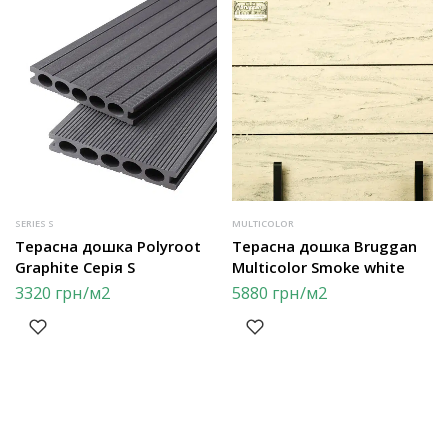
SERIES S
MULTICOLOR
Терасна дошка Polyroot
Терасна дошка Bruggan
Graphite Серія S
Multicolor Smoke white
3320
грн
/м2
5880
грн
/м2