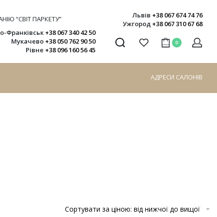
Львів
+38 067 674 74 76
НІЮ “СВІТ ПАРКЕТУ”
Ужгород
+38 067 310 67 68
но-Франківськ
+38 067 340 42 50
Мукачево
+38 050 762 90 50
0
Рівне
+38 096 160 56 45
АДРЕСИ САЛОНІВ
Сортувати за ціною: від нижчої до вищої