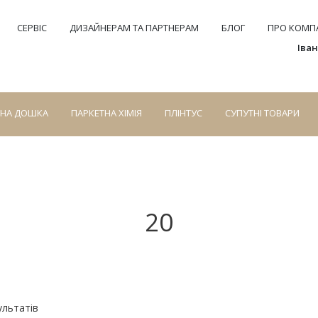
СЕРВІС
ДИЗАЙНЕРАМ ТА ПАРТНЕРАМ
БЛОГ
ПРО КОМПА
Іва
СНА ДОШКА
ПАРКЕТНА ХІМІЯ
ПЛІНТУС
СУПУТНІ ТОВАРИ
20
ультатів