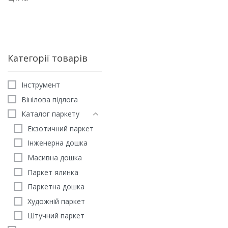
Категорії товарів
Iнструмент
Вінілова підлога
Каталог паркету
Екзотичний паркет
Інженерна дошка
Масивна дошка
Паркет ялинка
МАСИВ
Паркетна дошка
Терасна дошка Модрина
Художній паркет
сорт) 20 мм
Штучний паркет
1156
грн
/м2
ЗАМОВИТИ