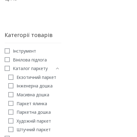
Категорії товарів
Iнструмент
Вінілова підлога
Каталог паркету
Екзотичний паркет
Інженерна дошка
Масивна дошка
Паркет ялинка
Підкладка під ламінат П
Паркетна дошка
мм
Художній паркет
22
грн
Штучний паркет
ЗАМОВИТИ