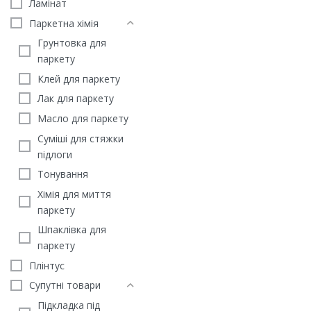
Ламінат
Паркетна хімія
Грунтовка для
паркету
Клей для паркету
Лак для паркету
Масло для паркету
Суміші для стяжки
підлоги
Тонування
Хімія для миття
Підкладка під ламінат Q
паркету
Step UNICLIC
Шпаклівка для
99
грн
паркету
ЗАМОВИТИ
Плінтус
Супутні товари
Підкладка під