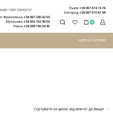
Львів
+38 067 674 74 76
НІЮ “СВІТ ПАРКЕТУ”
Ужгород
+38 067 310 67 68
но-Франківськ
+38 067 340 42 50
Мукачево
+38 050 762 90 50
0
Рівне
+38 096 160 56 45
АДРЕСИ САЛОНІВ
Сортувати за ціною: від нижчої до вищої