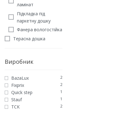
ламінат
Підкладка під
паркетну дошку
Фанера вологостійка
Терасна дошка
Виробник
2
BazaLux
2
Fixprix
1
Quick step
1
Stauf
2
ТСК