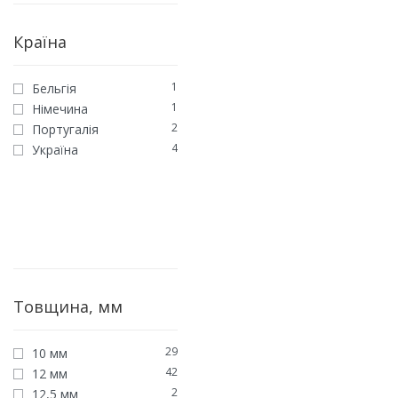
Країна
1
Бельгія
1
Німечина
2
Португалія
4
Україна
Товщина, мм
29
10 мм
42
12 мм
2
12,5 мм