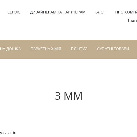
СЕРВІС
ДИЗАЙНЕРАМ ТА ПАРТНЕРАМ
БЛОГ
ПРО КОМПА
Іва
СНА ДОШКА
ПАРКЕТНА ХІМІЯ
ПЛІНТУС
СУПУТНІ ТОВАРИ
3 ММ
ультатів